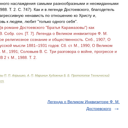
нного
наслаждения
самыми
разнообразными
и
неожиданными
988
.
Т
.
2
.
С
.
747
).
Как
и
в
легенде
Достоевского
,
благодетель
агрессивную
ненависть
по
отношению
ко
Христу
и
,
овь
к
людям
,
любит
"
только
одного
себя
".
(
в
романе
Достоевского
"
Братья
Карамазовы
")
как
В
.
Собр
.
соч
. [
Т
.
7
].
Легенда
о
Великом
инквизиторе
Ф
.
М
.
ое
религиозное
сознание
и
общественность
.
Спб
.,
1907
;
О
усской
мысли
1881
–
1931
годов:
Сб
.
ст
.
М
.,
1990
;
О
Великом
.
М
.,
1991
;
Соловьев
В
.
С
.
Три
разговора
о
войне
,
прогрессе
и
В
2
т
.
М
.,
1988
.
Т
.
2
.
ры
П
.
П
.
Апрышко
,
А
.
П
.
Маринин
Художник
Б
.
Б
.
Протопопов
Технический
015
.
Легенда о Великом Инквизиторе Ф. М.
Достоевского