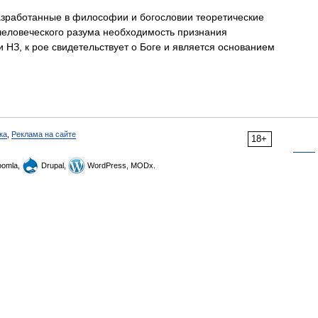
зработанные в философии и богословии теоретические
еловеческого разума необходимость признания
 НЗ, к рое свидетельствует о Боге и является основанием
ка
,
Реклама на сайте
18+
omla,
Drupal,
WordPress, MODx.