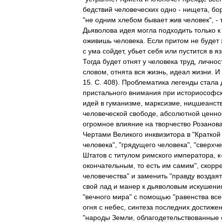
бедствий
человеческих
одно
-
нищета
,
бо
"
не
одним
хлебом
бывает
жив
человек
", -
т
Дьяволова
идея
могла
подходить
только
к
оживишь
человека
.
Если
притом
не
будет
с
ума
сойдет
,
убьет
себя
или
пустится
в
я
Тогда
будет
отнят
у
человека
труд
,
личнос
словом
,
отнята
вся
жизнь
,
идеал
жизни
.
И
15
.
С
.
408
).
Проблематика
легенды
стала
пристального
внимания
при
историософс
идей
в
гуманизме
,
марксизме
,
ницшеанст
человеческой
свободе
,
абсолютной
ценно
огромное
влияние
на
творчество
Розанов
Чертами
Великого
инквизитора
в
"
Краткой
человека
", "
грядущего
человека
", "
сверхч
Штатов
с
титулом
римского
императора
,
к
окончательным
,
то
есть
им
самим
",
скорр
человечества
"
и
заменить
"
правду
воздая
свой
лад
и
манер
к
дьяволовым
искушени
"
вечного
мира
"
с
помощью
"
равенства
вс
огня
с
небес
,
синтеза
последних
достиже
"
народы
Земли
,
облагодетельствованные