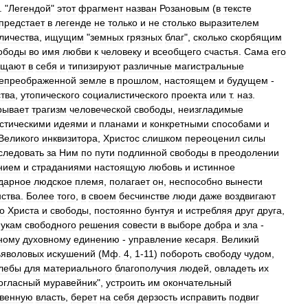
. "
Легендой
"
этот
фрагмент
назван
Розановым
(
в
тексте
предстает
в
легенде
не
только
и
не
столько
выразителем
личества
,
ищущим
"
земных
грязных
благ
",
сколько
скорбящим
ободы
во
имя
любви
к
человеку
и
всеобщего
счастья
.
Сама
его
ещают
в
себя
и
типизируют
различные
магистральные
епреображенной
земле
в
прошлом
,
настоящем
и
будущем
-
ства
,
утопического
социалистического
проекта
или
т
.
наз
.
рывает
трагизм
человеческой
свободы
,
неизгладимые
стическими
идеями
и
планами
и
конкретными
способами
и
Великого
инквизитора
,
Христос
слишком
переоценил
силы
следовать
за
Ним
по
пути
подлинной
свободы
в
преодолении
нием
и
страданиями
настоящую
любовь
и
истинное
дарное
людское
племя
,
полагает
он
,
неспособно
вынести
ства
.
Более
того
,
в
своем
бесчинстве
люди
даже
воздвигают
о
Христа
и
свободы
,
постоянно
бунтуя
и
истребляя
друг
друга
,
укам
свободного
решения
совести
в
выборе
добра
и
зла
-
ному
духовному
единению
-
управление
кесаря
.
Великий
ьяволовых
искушений
(
Мф
.
4
,
1
-
11
)
побороть
свободу
чудом
,
лебы
для
материального
благополучия
людей
,
овладеть
их
огласный
муравейник
",
устроить
им
окончательный
твенную
власть
,
берет
на
себя
дерзость
исправить
подвиг