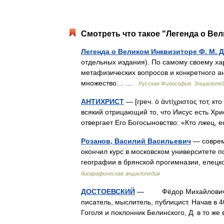
Смотреть что такое "Легенда о Ве
Легенда о Великом Инквизиторе Ф. М. 
отдельных издания). По самому своему хара
метафизических вопросов и конкретного ан
множество… …
Русская Философия. Энциклопе
АНТИХРИСТ
— [греч. ὁ ἀντίχριστος тот, к
всякий отрицающий то, что Иисус есть Христ
отвергает Его Богосыновство: «Кто лжец, 
Розанов, Василий Васильевич
— совреме
окончил курс в московском университете 
географии в брянской прогимназии, елецк
биографическая энциклопедия
ДОСТОЕВСКИЙ
— Фёдор Михайлович [30.1
писатель, мыслитель, публицист. Начав в 4
Гоголя и поклонник Белинского, Д. в то 