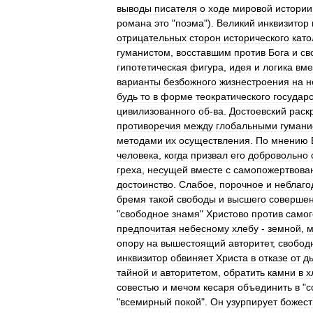
выводы
писателя
о
ходе
мировой
истории
романа
это
"
поэма
").
Великий
инквизитор
отрицательных
сторон
исторического
като
гуманистом
,
восставшим
против
Бога
и
св
гипотетическая
фигура
,
идея
и
логика
вм
варианты
безбожного
жизнестроения
на
н
будь
то
в
форме
теократического
государ
цивилизованного
об
-
ва
.
Достоевский
раск
противоречия
между
глобальными
гумани
методами
их
осуществления
.
По
мнению
человека
,
когда
призвал
его
добровольно
греха
,
несущей
вместе
с
самопожертвова
достоинство
.
Слабое
,
порочное
и
неблаго
бремя
такой
свободы
и
высшего
совершен
"
свободное
знамя
"
Христово
против
самог
предпочитая
небесному
хлебу
-
земной
,
м
опору
на
вышестоящий
авторитет
,
свобод
инквизитор
обвиняет
Христа
в
отказе
от
д
тайной
и
авторитетом
,
обратить
камни
в
х
совестью
и
мечом
кесаря
объединить
в
"
с
"
всемирный
покой
".
Он
узурпирует
божес