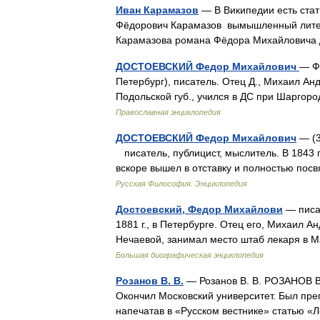
Иван Карамазов
— В Википедии есть стат
Фёдорович Карамазов вымышленный литер
Карамазова романа Фёдора Михайловича
ДОСТОЕВСКИЙ Федор Михайлович
— Фе
Петербург), писатель. Отец Д., Михаил А
Подольской губ., учился в ДС при Шаргор
Православная энциклопедия
ДОСТОЕВСКИЙ Федор Михайлович
— (3
писатель, публицист, мыслитель. В 1843 
вскоре вышел в отставку и полностью пос
Русская Философия. Энциклопедия
Достоевский, Федор Михайлови
— писат
1881 г., в Петербурге. Отец его, Михаил 
Нечаевой, занимал место штаб лекаря в 
Большая биографическая энциклопедия
Розанов В. В.
— Розанов В. В. РОЗАНОВ Ва
Окончил Московский университет. Был препо
напечатав в «Русском вестнике» статью