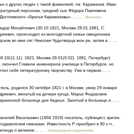
ьи о других людях с такой фамилией, см. Карамазов. Иван
атурный персонаж, средний сын Фёдора Павловича
 Достоевского «Братья Карамазовы».… …
Википедия
дор Михайлович (30.10.1821, Москва 28.01.1881, С.
ндреевич, происходил из многодетной семьи священника
одском во имя свт. Николая Чудотворца мон ре, затем в… …
0.10(11.11). 1821, Москва 28.01(9.02). 1881, Петербург)
г. окончил Главное инженерное училище в Петербурге, но
вятил себя литературному творчеству. Уже в первом… …
ель, родился 30 октября 1821 г. в Москве, умер 29 января
Андреевич, женатый на дочери купца, Марье Федоровне
Мариинской больнице для бедных. Занятый в больнице и… …
силий Васильевич (1856 1919) писатель, публицист, критик.
давателем гимназии. Известность Р. приобрел в 90 х гг.,
 «Легенда о великом… …
Литературная энциклопедия