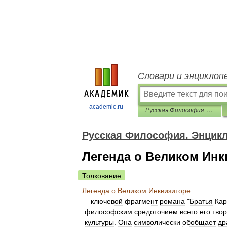
Словари и энциклоп
academic.ru
Русская Философия. Энциклопедия
Русская Философия. Энцик
Легенда о Великом Инк
Толкование
Легенда
о
Великом
Инквизиторе
ключевой
фрагмент
романа
"
Братья
Ка
философским
средоточием
всего
его
твор
культуры
.
Она
символически
обобщает
др