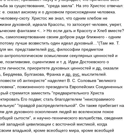
рьба
за
существование
, "
среда
заела
".
На
это
Христос
отвечал:
.
е
.
сказал
аксиому
и
о
духовном
происхождении
человека
.
человеку
-
скоту
.
Христос
же
знал
,
что
одним
хлебом
не
жизни
духовной
,
идеала
Красоты
,
то
затоскует
человек
,
умрет
,
зыческие
фантазии
<.. >
Но
если
дать
и
Красоту
и
Хлеб
вместе
?
ть
,
самопожертвование
своим
добром
ради
ближнего
-
одним
потому
лучше
возвестить
один
идеал
духовный
…"(
Там
же
.
Т
.
для
мн
.
представителей
рус
.
философии
предметом
ко
-
антропологическом
осмыслении
секулярных
ценностей
и
ве
,
позитивизме
,
сциентизме
и
т
.
д
.
Идеи
Достоевского
о
сти
личности
,
приоритете
духовных
ценностей
и
др
.
оказали
а
,
Бердяева
,
Булгакова
,
Франка
и
др
.
рус
.
мыслителей
.
повести
об
антихристе
"
наделяет
В
.
С
.
Соловьев
"
великого
еловека
",
пожизненного
президента
Европейских
Соединенных
-
рый
стремится
заместить
"
предварительного
Христа
ектировать
Его
подвиг
,
стать
благодетелем
"
неисправимого
тельную
" "
правдой
распределительной
".
Он
также
прибегает
на
ям
для
духовного
оскопления
людей
во
вселенском
покое
еобщей
сытости
",
и
научно
-
технического
волшебства
,
сведения
ний
западной
цивилизации
с
восточной
мистикой
,
когда
своим
владыкой
,
кроме
всеобщего
мира
,
кроме
всеобщей