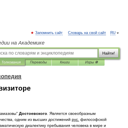
Запомнить сайт
Словарь на свой сайт
RU
едии на Академике
Найти!
Толкования
Переводы
Книги
Игры ⚽
лопедия
визиторе
рамазовы
"
Достоевского
.
Является
своеобразным
чества
,
одним
из
высших
достижений
рус
.
философской
аматическую
диалектику
пребывания
человека
в
мире
и