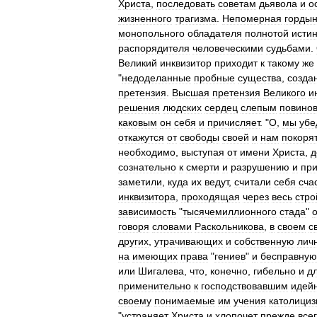
Христа
,
последовать
советам
дьявола
и
о
жизненного
трагизма
.
Непомерная
горды
монопольного
обладателя
полнотой
исти
распорядителя
человеческими
судьбами
.
Великий
инквизитор
приходит
к
такому
же
"
недоделанные
пробные
существа
,
созда
претензия
.
Высшая
претензия
Великого
и
решения
людских
сердец
слепым
повино
каковым
он
себя
и
причисляет
. "
О
,
мы
убе
откажутся
от
свободы
своей
и
нам
покоря
необходимо
,
выступая
от
имени
Христа
,
д
сознательно
к
смерти
и
разрушению
и
пр
заметили
,
куда
их
ведут
,
считали
себя
сча
инквизитора
,
проходящая
через
весь
стро
зависимость
"
тысячемиллионного
стада
"
о
говоря
словами
Раскольникова
,
в
своем
с
других
,
утрачивающих
и
собственную
лич
на
имеющих
права
"
гениев
"
и
бесправную
или
Шигалева
,
что
,
конечно
,
гибельно
и
д
применительно
к
господствовавшим
идей
своему
понимаемые
им
учения
католици
"
устраняет
Христа
и
хлопочет
прежде
все