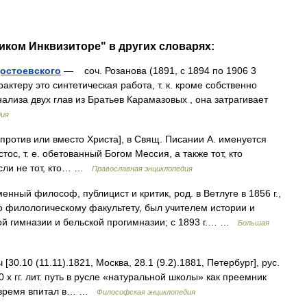
ликом Инквизиторе" в других словарях:
Достоевского
— соч. Розанова (1891, с 1894 по 1906 3
ктеру это синтетическая работа, т. к. кроме собственно
ализа двух глав из Братьев Карамазовых , она затрагивает
дия
то против или вместо Христа], в Свящ. Писании А. именуется
ос, т. е. обетованный Богом Мессия, а также тот, кто
если не тот, кто… …
Православная энциклопедия
нный философ, публицист и критик, род. в Ветлуге в 1856 г.,
по филологическому факультету, был учителем истории и
ой гимназии и бельской прогимназии; с 1893 г.… …
Большая
0 (11.11).1821, Москва, 28.1 (9.2).1881, Петербург], рус.
0 х гг. лит. путь в русле «натуральной школы» как преемник
же время впитал в… …
Философская энциклопедия