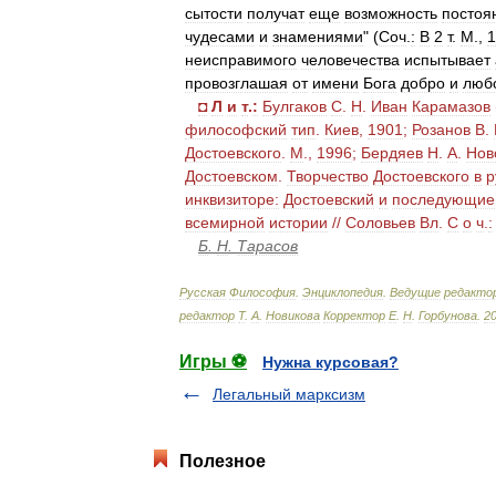
сытости
получат
еще
возможность
постоя
чудесами
и
знамениями
" (
Соч
.
:
В
2
т
.
М
.,
1
неисправимого
человечества
испытывает
провозглашая
от
имени
Бога
добро
и
люб
◘
Л
и
т
.
:
Булгаков
С
.
Н
.
Иван
Карамазов
философский
тип
.
Киев
,
1901
;
Розанов
В
.
Достоевского
.
М
.,
1996
;
Бердяев
Н
.
А
.
Нов
Достоевском
.
Творчество
Достоевского
в
р
инквизиторе:
Достоевский
и
последующие
всемирной
истории
//
Соловьев
Вл
.
С
о
ч
.
:
Б
.
Н
.
Тарасов
Русская
Философия
.
Энциклопедия
.
Ведущие
редакто
редактор
Т
.
А
.
Новикова
Корректор
Е
.
Н
.
Горбунова
.
2
Игры ⚽
Нужна курсовая?
Легальный марксизм
Полезное