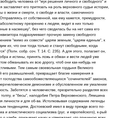
свободить
человека
от
"
мук
решения
личного
и
свободного
"
и
ня
заставляет
его
притязать
на
роль
верховного
судьи
истории
,
ны
о
жизни
и
смерти
,
о
свободе
и
власти
,
самочинного
Отправляясь
от
собственной
,
как
ему
кажется
,
премудрости
,
абсолютному
презрению
к
людям
,
видит
в
них
только
нные
в
насмешку
",
без
чего
сводилась
бы
на
нет
сама
его
нквизитора
подразумевает
прочную
замену
свободного
вением
"
мимо
их
совести
"
царям
земным
, "
царям
единым
",
к
дим
их
,
что
они
тогда
только
и
станут
свободными
,
когда
тся
" (
Полн
.
собр
.
соч
.
Т
.
14
.
С
.
235
).
А
для
этого
,
полагает
он
,
обра
и
истины
,
принять
ложь
и
обман
и
вести
людей
уже
итом
обманывать
их
всю
дорогу
,
чтоб
они
как
-
нибудь
не
стливыми
.
Тем
самым
своевольная
гордыня
Великого
й
его
размышлений
,
превращает
благие
намерения
в
т
господства
самообожествляющихся
"
сочинителей
"
законов
,
верхчеловеческом
демонизме
и
обусловленном
им
умалении
ность
.
Заботятся
о
человечестве
,
презрительно
разделяя
всех
толпу
,
и
"
бесы
",
наподобие
Петра
Верховенского
,
Лямшина
ля
личности
и
для
об
-
ва
.
Истолковывая
содержание
легенды
ным
тенденциям
,
Достоевский
имел
в
виду
прежде
всего
по
-
зма
и
атеистического
социализма
(
рус
.
и
европейского
),
к
-
рый
го
о
хлебе
,
призывает
науку
и
утверждает
,
что
причиною
всех